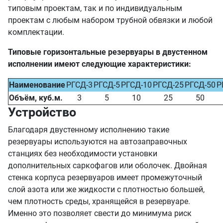
типовым проектам, так и по индивидуальным
проектам с любым набором трубной обвязки и любой
комплектации.
Типовые горизонтальные резервуары в двустенном
исполнении имеют следующие характеристики:
Наименование
РГСД-3
РГСД-5
РГСД-10
РГСД-25
РГСД-50
Р
Объём, куб.м.
3
5
10
25
50
Устройство
Благодаря двустенному исполнению такие
резервуары используются на автозаправочных
станциях без необходимости установки
дополнительных саркофагов или оболочек. Двойная
стенка корпуса резервуаров имеет промежуточный
слой азота или же жидкости с плотностью большей,
чем плотность среды, хранящейся в резервуаре.
Именно это позволяет свести до минимума риск
утечки нефтепродуктов при возникновении аварий.