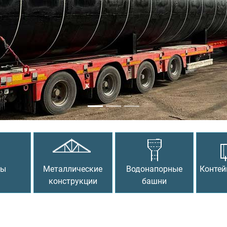
сы
Металлические
Водонапорные
Контей
конструкции
башни