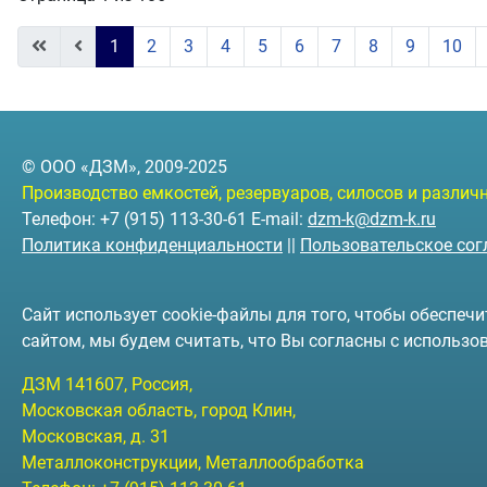
1
2
3
4
5
6
7
8
9
10
© ООО «ДЗМ», 2009-2025
Производство емкостей, резервуаров, силосов и разли
Телефон: +7 (915) 113-30-61 E-mail:
dzm-k@dzm-k.ru
Политика конфиденциальности
||
Пользовательское со
Сайт использует cookie-файлы для того, чтобы обеспе
сайтом, мы будем считать, что Вы согласны с использо
ДЗМ
141607
, Россия,
Московская область, город Клин
,
Московская, д. 31
Металлоконструкции, Металлообработка