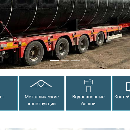
сы
Металлические
Водонапорные
Контей
конструкции
башни