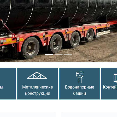
сы
Металлические
Водонапорные
Контей
конструкции
башни