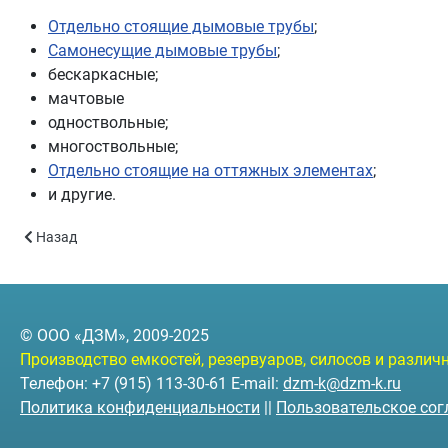
Отдельно стоящие дымовые трубы
;
Самонесущие дымовые трубы
;
бескаркасные;
мачтовые
одноствольные;
многоствольные;
Отдельно стоящие на оттяжных элементах
;
и другие.
Предыдущий: Опросный лист
Назад
© ООО «ДЗМ», 2009-2025
Производство емкостей, резервуаров, силосов и разли
Телефон: +7 (915) 113-30-61 E-mail:
dzm-k@dzm-k.ru
Политика конфиденциальности
||
Пользовательское со