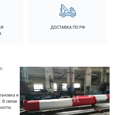
 И
ДОСТАВКА ПО РФ
А
 с
тановка и
 В связи
ности,