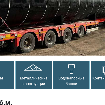
сы
Металлические
Водонапорные
Контей
конструкции
башни
б.м.