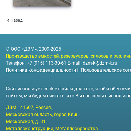
Предыдущий: Силос стальной объёмом 10 куб.м.
Назад
© ООО «ДЗМ», 2009-2025
Производство емкостей, резервуаров, силосов и разли
Телефон: +7 (915) 113-30-61 E-mail:
dzm-k@dzm-k.ru
Политика конфиденциальности
||
Пользовательское со
Сайт использует cookie-файлы для того, чтобы обеспе
сайтом, мы будем считать, что Вы согласны с использо
ДЗМ
141607
, Россия,
Московская область, город Клин
,
Московская, д. 31
Металлоконструкции, Металлообработка