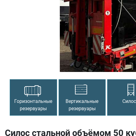
Предыдущий
Горизонтальные
Вертикальные
Сило
резервуары
резервуары
Силос стальной объёмом 50 ку