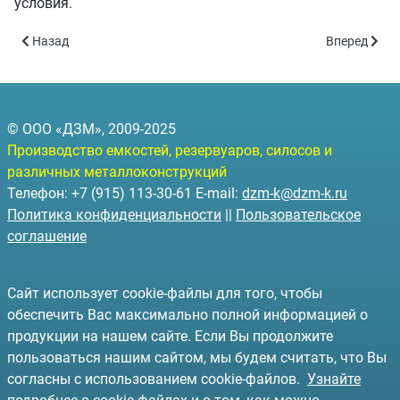
условия.
Предыдущий: Автомойки мобильные и передвижные.
Следующий:
Назад
Вперед
© ООО «ДЗМ», 2009-2025
Производство емкостей, резервуаров, силосов и
различных металлоконструкций
Телефон: +7 (915) 113-30-61 E-mail:
dzm-k@dzm-k.ru
Политика конфиденциальности
||
Пользовательское
соглашение
Сайт использует cookie-файлы для того, чтобы
обеспечить Вас максимально полной информацией о
продукции на нашем сайте. Если Вы продолжите
пользоваться нашим сайтом, мы будем считать, что Вы
согласны с использованием cookie-файлов.
Узнайте