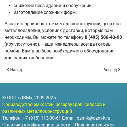
снижение веса зданий и сооружений;
изготовление сложных форм.
Узнать о производстве металлоконструкций, ценах на
металлоизделия, условиях доставки, которые вам
необходимы, Вы можете по телефону
8 (495) 506-40-93
(круглосуточно). Наши менеджеры всегда готовы
помочь Вам в выборе необходимого оборудования
для ваших требований.
Предыдущий: Канализационные насосные станции
Следующий:
Назад
Вперед
© ООО «ДЗМ», 2009-2025
Производство емкостей, резервуаров, силосов и
различных металлоконструкций
Телефон: +7 (915) 113-30-61 E-mail:
dzm-k@dzm-k.ru
Политика конфиденциальности
||
Пользовательское