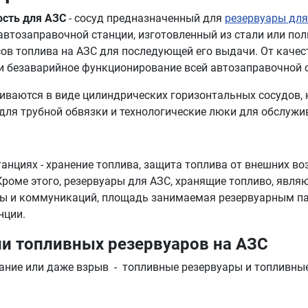
ость для АЗС
- сосуд предназначенный для
резервуары для
втозаправочной станции, изготовленный из стали или по
ов топлива на АЗС для последующей его выдачи. От качес
 и безаварийное функционирование всей автозаправочной 
ливаются в виде цилиндрических горизонтальных сосудов,
 для трубной обвязки и технологические люки для обслужи
анциях - хранение топлива, защита топлива от внешних во
роме этого, резервуары для АЗС, хранящие топливо, явля
туры и коммуникаций, площадь занимаемая резервуарным 
нции.
и топливных резервуаров на АЗС
горание или даже взрыв - топливные резервуары и топлив