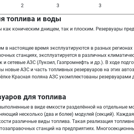
2
3
3
ия топлива и воды
 как коническим днищем, так и плоским. Резервуары пред
 в настоящее время эксплуатируются в разных регионах Р
очных станциях, эксплуатируется в различных климатическ
к и сетевые АЗС (Лукоил, Газпромнефть и др.). В ходе под
ы новые АЗС и часть топливных резервуаров на этих авт
сёлке Красная поляна АЗС укомплектованы резервуарами д
уаров для топлива
полненные в виде емкости разделённой на отдельные моду
яющий несколько (два и более) модулей (секций). Каждая
кости различные виды топлива. Такая реализация топливн
тозаправочных станций на предприятиях. Многосекционны