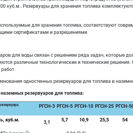
о 200 куб.м.. Резервуары для хранения топлива комплекту
 используемые для хранения топлива, соответствуют совр
ющими сертификатами и разрешениями.
аров для воды связан с решением ряда задач, которые до
ются различные технологические и технические решения. 
 работ.
нования одностенных резервуаров для топлива в наземн
 наземных резервуаров для топлива:
резервуара
РГСН-3
РГСН-5
РГСН-10
РГСН-25
РГСН-5
ь,
куб.м.
5,7
10,9
25,5
54
3,1
2