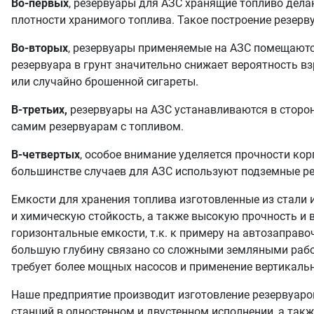
Во-первых
, резервуары для АЗС хранящие топливо дела
плотности хранимого топлива. Такое построение резерв
Во-вторых
, резервуары применяемые на АЗС помещаются
резервуара в грунт значительно снижает вероятность вз
или случайно брошенной сигареты.
В-третьих,
резервуары на АЗС устанавливаются в сторон
самим резервуарам с топливом.
В-четвертых
, особое внимание уделяется прочности кор
большинстве случаев для АЗС используют подземные ре
Емкости для хранения топлива изготовленные из стали
и
химическую стойкость, а также высокую прочность и 
горизонтальные емкости, т.к. к примеру на автозаправо
большую глубину связано со сложными земляными работ
требует более мощных насосов и применение вертикаль
Наше предприятие производит изготовление резервуаро
станций в одностенном и двустенном исполнении, а такж