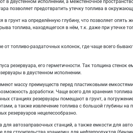
ют в двустенном исполнении, а межстеночное пространств
уара позволяет предотвратить утечку топлива в окружающу
 в грунт на определённую глубину, что позволяет опять ж
рыва топлива, находящегося в нём, т.к. даже при утечке т
е от топливо-раздаточных колонок, где чаще всего бывают
пуса резервуара, его герметичности. Так толщина стенок е
зервуары в двустенном исполнении.
 имеют массу преимуществ перед пластиковыми емкостями
возможность доработки. Чаще всего для хранения топлив
чных станциях резервуары помещают в грунт, а погружение
ами, а также извлечение топлива с большой глубины на 
ных резервуаров нецелесообразно.
в для автозаправочных станций, а также емкости для авт
е для строительства хранилищ для нефтепродуктов (бензин