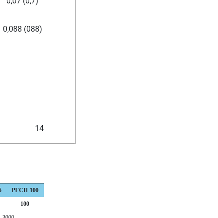
0,07 (0,7)
0,088 (088)
14
5
РГСП-100
100
3000