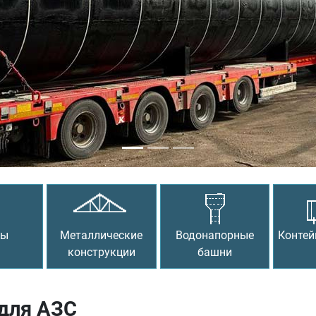
сы
Металлические
Водонапорные
Контей
конструкции
башни
 для АЗС