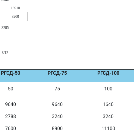
13910
3200
3285
8/12
РГСД-50
РГСД-75
РГСД-100
50
75
100
9640
9640
1640
2788
3240
3240
7600
8900
11100