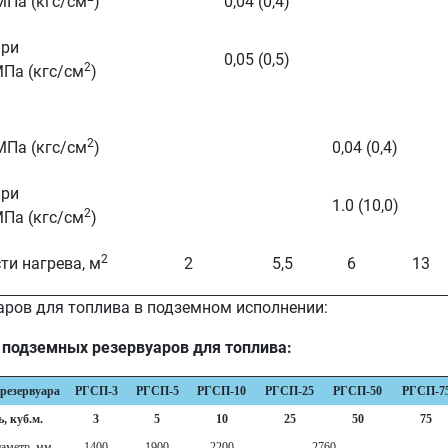
МПа (кгс/см
)
0,04 (0,4)
при
0,05 (0,5)
2
МПа (кгс/см
)
2
МПа (кгс/см
)
0,04 (0,4)
при
1.0 (10,0)
2
МПа (кгс/см
)
2
ти нагрева, м
2
5,5
6
13
ров для топлива в подземном исполнении:
 подземных резервуаров для топлива:
резервуара
РГСП-3
РГСП-5
РГСП-10
РГСП-25
РГСП-50
РГСП-7
, куб.м.
3
5
10
25
50
75
аметр, мм
1400
1900
2200
2760