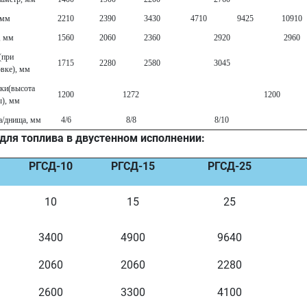
 мм
2210
2390
3430
4710
9425
10910
, мм
1560
2060
2360
2920
2960
(при
1715
2280
2580
3045
вке), мм
ки(высота
1200
1272
1200
ы), мм
а/днища, мм
4/6
8/8
8/10
для топлива в двустенном исполнении:
РГСД-10
РГСД-15
РГСД-25
10
15
25
3400
4900
9640
2060
2060
2280
2600
3300
4100