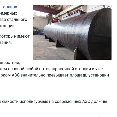
 топлива
лимерных
тва стального
станции.
 которые имеют
вания.
здействий,
ются основой любой автозаправочной станции и уже
парком АЗС значительно превышает площадь установки
ные емкости используемые на современных АЗС должны